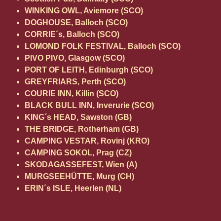
WINKING OWL, Aviemore (SCO)
DOGHOUSE, Balloch (SCO)
CORRIE´s, Balloch (SCO)
LOMOND FOLK FESTIVAL, Balloch (SCO)
PIVO PIVO, Glasgow (SCO)
PORT OF LEITH, Edinburgh (SCO)
GREYFRIARS, Perth (SCO)
COURIE INN, Killin (SCO)
BLACK BULL INN, Inverurie (SCO)
KING´s HEAD, Sawston (GB)
THE BRIDGE, Rotherham (GB)
CAMPING VESTAR, Rovinj (KRO)
CAMPING SOKOL, Prag (CZ)
SKODAGASSEFEST, Wien (A)
MURGSEEHÜTTE, Murg (CH)
ERIN´s ISLE, Heerlen (NL)
Gib hier deine Überschrift ein